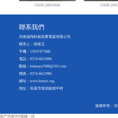
GN30-24D/630A
GN30-24/6
聯系我們
河南福翔科創高壓電器有限公司
聯系人：胡保玉
手機：13937477688
電話：0374-6622980
郵箱：hubaoyu7688@163.com
傳真：0374-6622980
網址：www.hutuyi.org
地址：長葛市坡胡鎮坡中村
版權所有：河
国产内射999视频一区