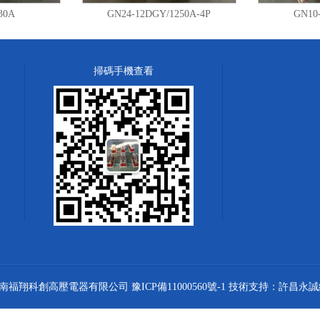
30A
GN24-12DGY/1250A-4P
GN10-
掃碼手機查看
南福翔科創高壓電器有限公司
豫ICP備11000560號-1
技術支持：
許昌永誠